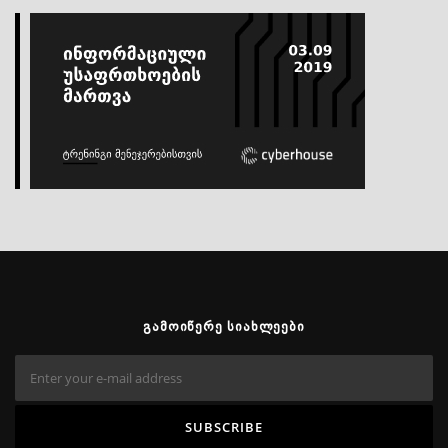
ᲒᲐᲛᲝᲘᲬᲔᲠᲔ ᲡᲘᲐᲮᲚᲔᲔᲑᲘ