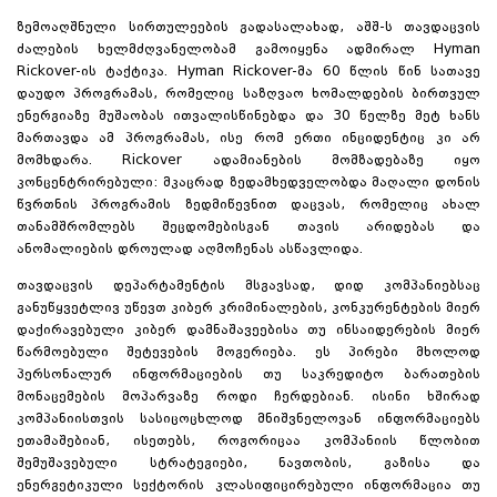
ზემოაღშნული სირთულეების გადასალახად, აშშ-ს თავდაცვის
ძალების ხელმძღვანელობამ გამოიყენა ადმირალ Hyman
Rickover-ის ტაქტიკა. Hyman Rickover-მა 60 წლის წინ სათავე
დაუდო პროგრამას, რომელიც საზღვაო ხომალდების ბირთვულ
ენერგიაზე მუშაობას ითვალისწინებდა და 30 წელზე მეტ ხანს
მართავდა ამ პროგრამას, ისე რომ ერთი ინციდენტიც კი არ
მომხდარა. Rickover ადამიანების მომზადებაზე იყო
კონცენტრირებული: მკაცრად ზედამხედველობდა მაღალი დონის
წვრთნის პროგრამის ზედმიწევნით დაცვას, რომელიც ახალ
თანამშრომლებს შეცდომებისგან თავის არიდებას და
ანომალიების დროულად აღმოჩენას ასწავლიდა.
თავდაცვის დეპარტამენტის მსგავსად, დიდ კომპანიებსაც
განუწყვეტლივ უწევთ კიბერ კრიმინალების, კონკურენტების მიერ
დაქირავებული კიბერ დამნაშავეებისა თუ ინსაიდერების მიერ
წარმოებული შეტევების მოგერიება. ეს პირები მხოლოდ
პერსონალურ ინფორმაციების თუ საკრედიტო ბარათების
მონაცემების მოპარვაზე როდი ჩერდებიან. ისინი ხშირად
კომპანიისთვის სასიცოცხლოდ მნიშვნელოვან ინფორმაციებს
ეთამაშებიან, ისეთებს, როგორიცაა კომპანიის წლობით
შემუშავებული სტრატეგიები, ნავთობის, გაზისა და
ენერგეტიკული სექტორის კლასიფიცირებული ინფორმაცია თუ