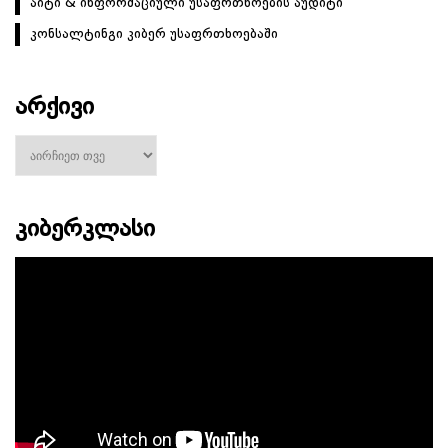
აიტი & ინფორმაციული უსაფრთხოების აუდიტი
კონსალტინგი კიბერ უსაფრთხოებაში
ᲐᲠᲥᲘᲕᲘ
არქივი
ᲙᲘᲑᲔᲠᲙᲚᲐᲡᲘ