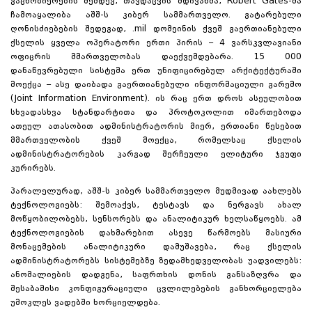
გაცნობიერების შემდეგ, თავდაცვის მდივანმა, Robert Gates-მა
ჩამოაყალიბა აშშ-ს კიბერ სამმართველო. გატარებული
ღონისძიებების შედეგად, .mil დომეინის ქვეშ გაერთიანებული
ქსელის ყველა ოპერატორი ერთი პირის – 4 ვარსკვლავიანი
ოფიცრის მმართველობას დაექვემდებარა. 15 000
დანაწევრებული სისტემა ერთ უნიფიცირებულ არქიტექტურაში
მოექცა – ასე დაიბადა გაერთიანებული ინფორმაციული გარემო
(Joint Information Environment). ის რაც ერთ დროს ასეულობით
სხვადასხვა სტანდარტითა და პროტოკოლით იმართებოდა
ათეულ ათასობით ადმინისტრატორის მიერ, ერთიანი წესებით
მმართველობის ქვეშ მოექცა, რომელსაც ქსელის
ადმინისტრატორების კარგად შერჩეული ელიტური ჯგუფი
კურირებს.
პარალელურად, აშშ-ს კიბერ სამმართველო მუდმივად აახლებს
ტექნოლოგიებს: შემოაქვს, ტესტავს და ნერგავს ახალ
მოწყობილობებს, სენსორებს და ანალიტიკურ ხელსაწყოებს. ამ
ტექნოლოგიების დახმარებით ასევე წარმოებს მასიური
მონაცემების ანალიტიკური დამუშავება, რაც ქსელის
ადმინისტრატორებს სისტემებზე ზედამხედველობას უადვილებს:
ანომალიების დადგენა, საფრთხის დონის განსაზღვრა და
შესაბამისი კონფიგურაციული ცვლილებების განხორციელება
უმოკლეს ვადებში ხორციელდება.