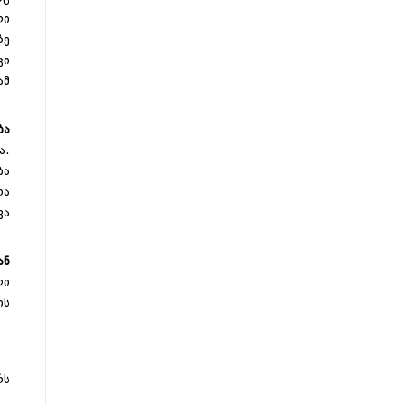
ლი
ზე
კი
ამ
ბა
ა.
ბა
ოა
ვა
ან
ლი
ის
რს