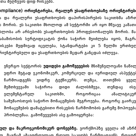
რთა შეღწევის დიდ რისკებს.
(compliance) ორიენტირება, რეალურ უსაფრთხოებაზე ორიენტირებ
სა და რეალური უსაფრთხოების დაპირისპირების საკითხმა აზრ
 შორის. ეს საკითხი მხოლოდ ამ სექტორში არ იყო მწვავე კამათ
ხმებლობა არ არსებობს უსაფრთხოების პროფესიონალებს შორის. მ
ბამისობის სერტიფიკატის ქონა საჭირო შეიძლება იყოს, მაგრ
რისკები მუდმივად იცვლება, სტანდარტები კი 5 წელში ერთხე
ორიენტირებული და უსაფრთხოების მცდარ განცდას იძლევა.
ენერგო სექტორის
უდიდესი გამოწვევების
მნიშვნელოვანი ნაწი
უფრო მეტად ეკონომიკურ, კომერციულ და იურიდიულ ასპექტე
წარმოადგენს ვიდრე ტექნიკურს. თუმცა, თითქმის ყვე
შემთხვევაში საჭიროა დიდი ძალისხმევა, თუნდაც ის
ელემენტარულ საკითხში, როგორიცაა ანალიტიკუ
სამუშაოსთვის საჭირო მონაცემების შეგროვება. როგორც გაირკვ
მონაცემების დამატებითი რისკების წარმოშობის გარეშე მოპოვებ
პრობლემაა. გამოწვევების ასე გამოიყურება:
რულ და მაკროეკონომიკურ დონეებზე.
ვორქშოპზე ყველა იმ აზრ
ბელ, მაგრამ ამავდროულად რთულ საკითხს წარმოადგენს. როგო