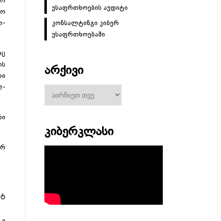
ძო
უსაფრთხოების აუდიტი
ბო
ი-
კონსალტინგი კიბერ
უსაფრთხოებაში
რც
ის
ᲐᲠᲥᲘᲕᲘ
თი
e-
არქივი
რი
ᲙᲘᲑᲔᲠᲙᲚᲐᲡᲘ
არ
ეტ