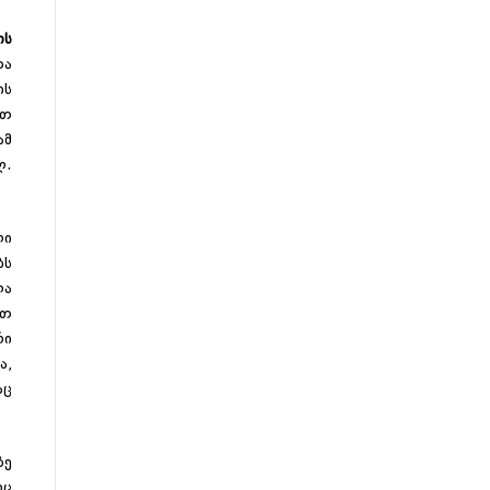
ის
თა
ის
ათ
ამ
ლ.
ლი
ბს
ლა
ეთ
რი
ა,
აც
ზე
რც