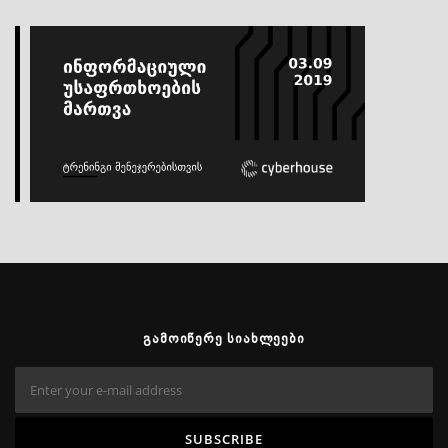
ᲒᲐᲛᲝᲘᲬᲔᲠᲔ ᲡᲘᲐᲮᲚᲔᲔᲑᲘ