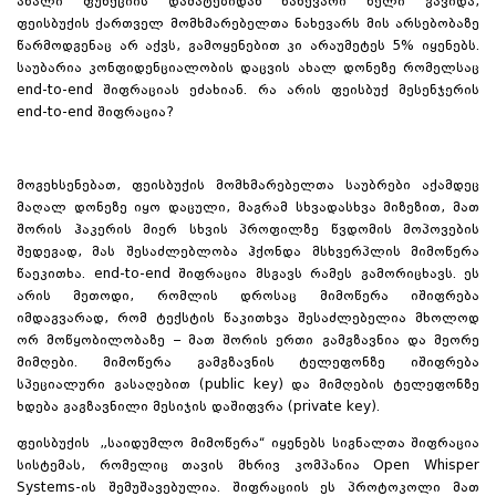
ახალი ფუნქციის დამატებიდან ნახევარი წელი გავიდა,
ფეისბუქის ქართველ მომხმარებელთა ნახევარს მის არსებობაზე
წარმოდგენაც არ აქვს, გამოყენებით კი არაუმეტეს 5% იყენებს.
საუბარია კონფიდენციალობის დაცვის ახალ დონეზე რომელსაც
end-to-end შიფრაციას ეძახიან. რა არის ფეისბუქ მესენჯერის
end-to-end შიფრაცია?
მოგეხსენებათ, ფეისბუქის მომხმარებელთა საუბრები აქამდეც
მაღალ დონეზე იყო დაცული, მაგრამ სხვადასხვა მიზეზით, მათ
შორის ჰაკერის მიერ სხვის პროფილზე წვდომის მოპოვების
შედეგად, მას შესაძლებლობა ჰქონდა მსხვერპლის მიმოწერა
წაეკითხა. end-to-end შიფრაცია მსგავს რამეს გამორიცხავს. ეს
არის მეთოდი, რომლის დროსაც მიმოწერა იშიფრება
იმდაგვარად, რომ ტექსტის წაკითხვა შესაძლებელია მხოლოდ
ორ მოწყობილობაზე – მათ შორის ერთი გამგზავნია და მეორე
მიმღები. მიმოწერა გამგზავნის ტელეფონზე იშიფრება
სპეციალური გასაღებით (public key) და მიმღების ტელეფონზე
ხდება გაგზავნილი მესიჯის დაშიფვრა (private key).
ფეისბუქის „საიდუმლო მიმოწერა“ იყენებს სიგნალთა შიფრაცია
სისტემას, რომელიც თავის მხრივ კომპანია Open Whisper
Systems-ის შემუშავებულია. შიფრაციის ეს პროტოკოლი მათ