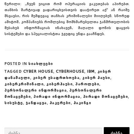
წერილი: „ჩვენ ვიცით რომ ოპერაციის გაკეთებას აპირებთ.
თანხის მარტივად გადარიცხვისთვის დააჭირეთ აქ“ ან რაიმე
მსგავსი, რის შემდეგაც თანხას კრიმინალები მიიღებენ. სწორედ
ამიტომ, კომპანიებს რომლებიც მომხმარებელთა ჯანმრთელობის
შესახებ ინფორმაციას ინახავენ, მაღალი დონის დაცვის
სისტემები და სპეციალისტთა ჯგუფიც უნდა გააჩნდეს.
POSTED IN
ᲡᲘᲐᲮᲚᲔᲔᲑᲘ
TAGGED
,
,
,
CYBER HOUSE
CYBERHOUSE
IBM
ᲙᲘᲑᲔᲠ
,
,
,
ᲓᲐᲜᲐᲨᲐᲣᲚᲘ
ᲙᲘᲑᲔᲠ ᲣᲡᲐᲤᲠᲗᲮᲝᲔᲑᲐ
ᲙᲘᲑᲔᲠ ᲰᲐᲣᲡᲘ
,
,
,
ᲙᲘᲑᲔᲠᲙᲠᲘᲛᲘᲜᲐᲚᲘ
ᲙᲘᲑᲔᲠᲰᲐᲣᲡᲘ
ᲞᲐᲠᲝᲚᲔᲑᲘ
,
ᲞᲔᲠᲡᲝᲜᲐᲚᲣᲠᲘ ᲘᲜᲤᲝᲠᲛᲐᲪᲘᲐ
ᲞᲔᲠᲡᲝᲜᲐᲚᲣᲠᲘ
,
,
,
ᲛᲝᲜᲐᲪᲔᲛᲔᲑᲘ
ᲞᲘᲠᲐᲓᲘ ᲘᲜᲤᲝᲠᲛᲐᲪᲘᲐ
ᲞᲘᲠᲐᲓᲘ ᲛᲝᲜᲐᲪᲔᲛᲔᲑᲘ
,
,
,
ᲡᲘᲡᲣᲡᲢᲔ
ᲯᲐᲜᲓᲐᲪᲕᲐ
ᲰᲐᲙᲔᲠᲔᲑᲘ
ᲰᲐᲙᲘᲜᲒᲘ
ძებნა: