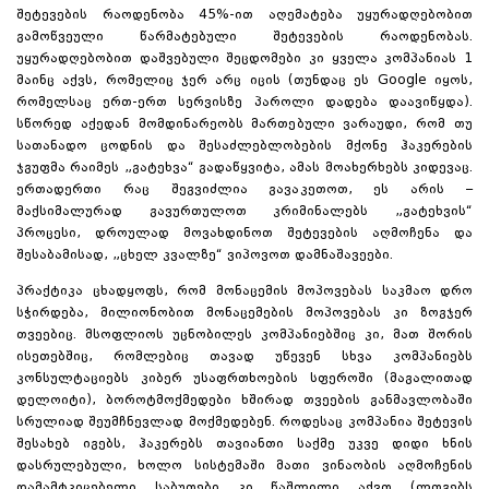
შეტევების რაოდენობა 45%-ით აღემატება უყურადღებობით
გამოწვეული წარმატებული შეტევების რაოდენობას.
უყურადღებობით დაშვებული შეცდომები კი ყველა კომპანიას 1
მაინც აქვს, რომელიც ჯერ არც იცის (თუნდაც ეს Google იყოს,
რომელსაც ერთ-ერთ სერვისზე პაროლი დადება დაავიწყდა).
სწორედ აქედან მომდინარეობს მართებული ვარაუდი, რომ თუ
სათანადო ცოდნის და შესაძლებლობების მქონე ჰაკერების
ჯგუფმა რაიმეს „გატეხვა“ გადაწყვიტა, ამას მოახერხებს კიდევაც.
ერთადერთი რაც შეგვიძლია გავაკეთოთ, ეს არის –
მაქსიმალურად გავურთულოთ კრიმინალებს „გატეხვის“
პროცესი, დროულად მოვახდინოთ შეტევების აღმოჩენა და
შესაბამისად, „ცხელ კვალზე“ ვიპოვოთ დამნაშავეები.
პრაქტიკა ცხადყოფს, რომ მონაცემის მოპოვებას საკმაო დრო
სჭირდება, მილიონობით მონაცემების მოპოვებას კი ზოგჯერ
თვეებიც. მსოფლიოს უცნობილეს კომპანიებშიც კი, მათ შორის
ისეთებშიც, რომლებიც თავად უწევენ სხვა კომპანიებს
კონსულტაციებს კიბერ უსაფრთხოების სფეროში (მაგალითად
დელოიტი
), ბოროტმოქმედები ხშირად თვეების განმავლობაში
სრულიად შეუმჩნევლად მოქმედებენ. როდესაც კომპანია შეტევის
შესახებ იგებს, ჰაკერებს თავიანთი საქმე უკვე დიდი ხნის
დასრულებული, ხოლო სისტემაში მათი ვინაობის აღმოჩენის
დამამტკიცებელი საბუთები კი წაშლილი აქვთ (ლოგებს