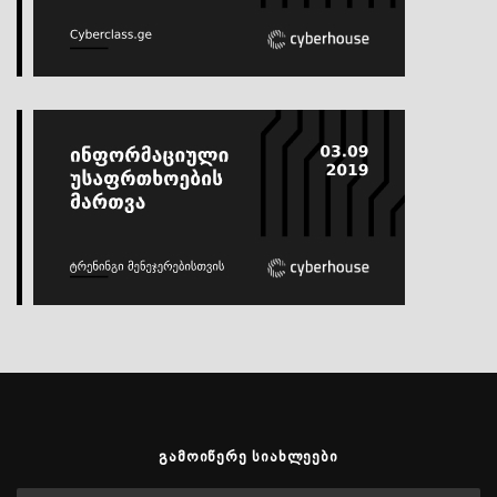
ᲒᲐᲛᲝᲘᲬᲔᲠᲔ ᲡᲘᲐᲮᲚᲔᲔᲑᲘ