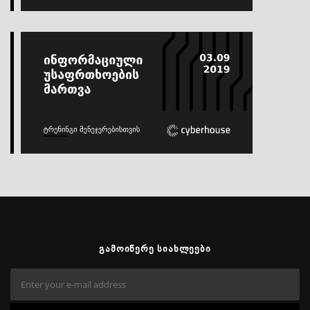
ᲒᲐᲛᲝᲘᲬᲔᲠᲔ ᲡᲘᲐᲮᲚᲔᲔᲑᲘ