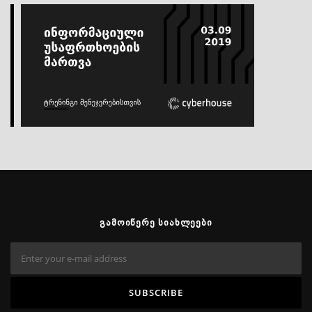
ᲒᲐᲛᲝᲘᲬᲔᲠᲔ ᲡᲘᲐᲮᲚᲔᲔᲑᲘ