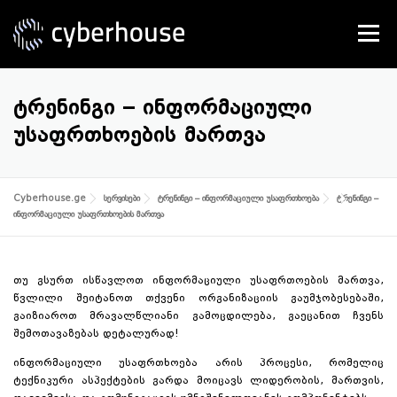
Skip
to
Menu
content
SERVICES
ABOUT US
CONTACT
ᲢᲠᲔᲜᲘᲜᲒᲘ – ᲘᲜᲤᲝᲠᲛᲐᲪᲘᲣᲚᲘ
ᲣᲡᲐᲤᲠᲗᲮᲝᲔᲑᲘᲡ ᲛᲐᲠᲗᲕᲐ
Cyberhouse.ge
სერვისები
ტრენინგი – ინფორმაციული უსაფრთხოება
ტრენინგი –
ინფორმაციული უსაფრთხოების მართვა
თუ გსურთ ისწავლოთ ინფორმაციული უსაფრთოების მართვა,
წვლილი შეიტანოთ თქვენი ორგანიზაციის გაუმჯობესებაში,
გაიზიაროთ მრავალწლიანი გამოცდილება, გაეცანით ჩვენს
შემოთავაზებას დეტალურად!
ინფორმაციული უსაფრთხოება არის პროცესი, რომელიც
ტექნიკური ასპექტების გარდა მოიცავს ლიდერობის, მართვის,