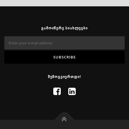
ᲒᲐᲛᲝᲘᲬᲔᲠᲔ ᲡᲘᲐᲮᲚᲔᲔᲑᲘ
ᲨᲔᲛᲝᲒᲕᲘᲔᲠᲗᲓᲘ!